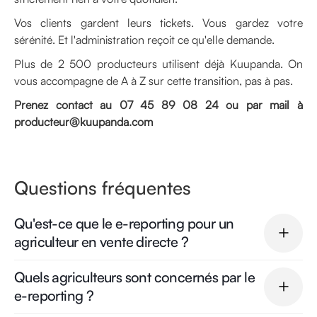
Vos clients gardent leurs tickets. Vous gardez votre
sérénité. Et l'administration reçoit ce qu'elle demande.
Plus de 2 500 producteurs utilisent déjà Kuupanda. On
vous accompagne de A à Z sur cette transition, pas à pas.
Prenez contact au 07 45 89 08 24 ou par mail à
producteur@kuupanda.com
Questions fréquentes
Qu'est-ce que le e-reporting pour un
agriculteur en vente directe ?
Quels agriculteurs sont concernés par le
Le e-reporting, c'est l'obligation de transmettre
e-reporting ?
électroniquement à l'administration fiscale les données de vos
ventes qui ne passent pas par une facture entre professionnels